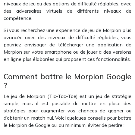
niveaux de jeu ou des options de difficulté réglables, avec
des adversaires virtuels de différents niveaux de
compétence.
Si vous recherchez une expérience de jeu de Morpion plus
avancée avec des niveaux de difficulté réglables, vous
pourriez envisager de télécharger une application de
Morpion sur votre smartphone ou de jouer à des versions
en ligne plus élaborées qui proposent ces fonctionnalités.
Comment battre le Morpion Google
?
Le jeu de Morpion (Tic-Tac-Toe) est un jeu de stratégie
simple, mais il est possible de mettre en place des
stratégies pour augmenter vos chances de gagner ou
d’obtenir un match nul. Voici quelques conseils pour battre
le Morpion de Google ou, au minimum, éviter de perdre :