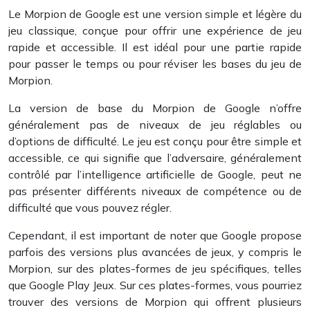
Le Morpion de Google est une version simple et légère du
jeu classique, conçue pour offrir une expérience de jeu
rapide et accessible. Il est idéal pour une partie rapide
pour passer le temps ou pour réviser les bases du jeu de
Morpion.
La version de base du Morpion de Google n’offre
généralement pas de niveaux de jeu réglables ou
d’options de difficulté. Le jeu est conçu pour être simple et
accessible, ce qui signifie que l’adversaire, généralement
contrôlé par l’intelligence artificielle de Google, peut ne
pas présenter différents niveaux de compétence ou de
difficulté que vous pouvez régler.
Cependant, il est important de noter que Google propose
parfois des versions plus avancées de jeux, y compris le
Morpion, sur des plates-formes de jeu spécifiques, telles
que Google Play Jeux. Sur ces plates-formes, vous pourriez
trouver des versions de Morpion qui offrent plusieurs