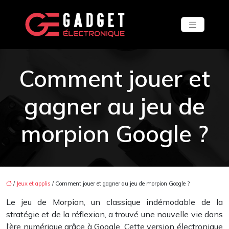
Comment jouer et
gagner au jeu de
morpion Google ?
/
Jeux et applis
/ Comment jouer et gagner au jeu de morpion Google ?
Le jeu de Morpion, un classique indémodable de la
stratégie et de la réflexion, a trouvé une nouvelle vie dans
l’ère numérique grâce à Google. Cette version électronique