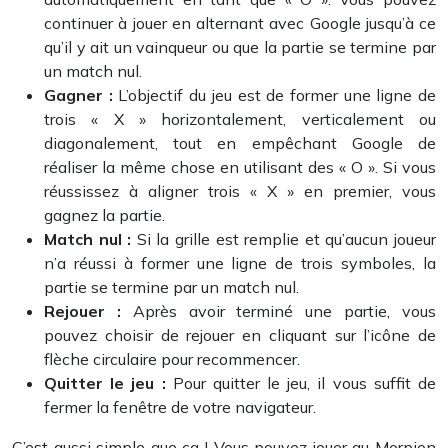
continuer à jouer en alternant avec Google jusqu’à ce
qu’il y ait un vainqueur ou que la partie se termine par
un match nul.
Gagner :
L’objectif du jeu est de former une ligne de
trois « X » horizontalement, verticalement ou
diagonalement, tout en empêchant Google de
réaliser la même chose en utilisant des « O ». Si vous
réussissez à aligner trois « X » en premier, vous
gagnez la partie.
Match nul :
Si la grille est remplie et qu’aucun joueur
n’a réussi à former une ligne de trois symboles, la
partie se termine par un match nul.
Rejouer :
Après avoir terminé une partie, vous
pouvez choisir de rejouer en cliquant sur l’icône de
flèche circulaire pour recommencer.
Quitter le jeu :
Pour quitter le jeu, il vous suffit de
fermer la fenêtre de votre navigateur.
C’est aussi simple que ça ! Vous pouvez jouer au Morpion