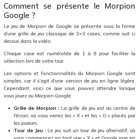
Comment se présente le Morpion
Google ?
Le jeu de Morpion de Google se présente sous la forme
d’une grille de jeu classique de 3×3 cases, comme suit ci
dessus dans la vidéo.
Chaque case est numérotée de 1 à 9 pour faciliter la
sélection lors de votre tour.
Les options et fonctionnalités du Morpion Google sont
simples, car il s’agit d’une version de jeu en ligne légère.
Cependant, voici ce que vous pouvez attendre lorsque
vous jouez au Morpion Google:
Grille de Morpion :
La grille de jeu est au centre de
l’écran, où vous verrez les « X » et les « O » placés par
les joueurs.
Tour de Jeu :
Le jeu suit un tour de jeu alternatif, où
vous commencez en tant que « X » et Google joue en