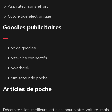
Aspirateur sans effort
Coton-tige électronique
Goodies publicitaires
Box de goodies
Porte-clés connectés
Powerbank
Brumisateur de poche
Articles de poche
Découvrez les meilleurs articles pour votre voiture mais