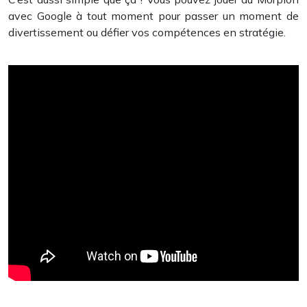
avec Google à tout moment pour passer un moment de
divertissement ou défier vos compétences en stratégie.