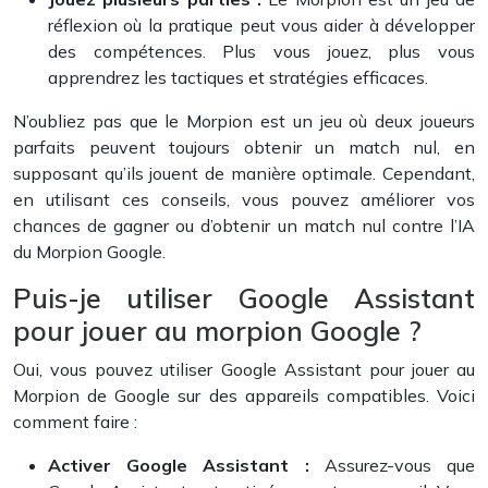
réflexion où la pratique peut vous aider à développer
des compétences. Plus vous jouez, plus vous
apprendrez les tactiques et stratégies efficaces.
N’oubliez pas que le Morpion est un jeu où deux joueurs
parfaits peuvent toujours obtenir un match nul, en
supposant qu’ils jouent de manière optimale. Cependant,
en utilisant ces conseils, vous pouvez améliorer vos
chances de gagner ou d’obtenir un match nul contre l’IA
du Morpion Google.
Puis-je utiliser Google Assistant
pour jouer au morpion Google ?
Oui, vous pouvez utiliser Google Assistant pour jouer au
Morpion de Google sur des appareils compatibles. Voici
comment faire :
Activer Google Assistant :
Assurez-vous que