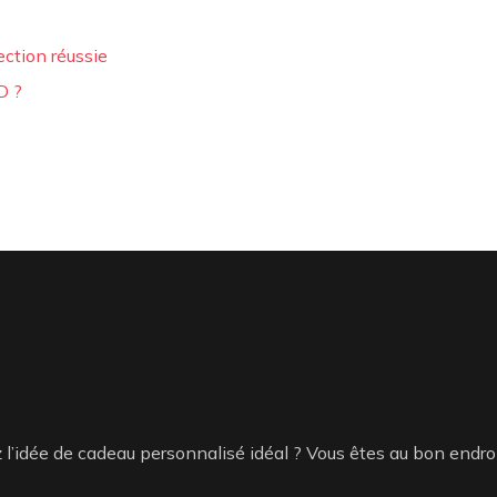
ection réussie
D ?
 l’idée de cadeau personnalisé idéal ? Vous êtes au bon endroi