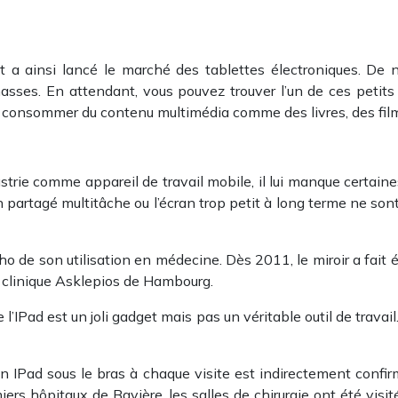
t a ainsi lancé le marché des tablettes électroniques. De 
sses. En attendant, vous pouvez trouver l’un de ces petits 
 consommer du contenu multimédia comme des livres, des films,
dustrie comme appareil de travail mobile, il lui manque certa
an partagé multitâche ou l’écran trop petit à long terme ne so
écho de son utilisation en médecine. Dès 2011, le miroir a fait ét
la clinique Asklepios de Hambourg.
l’IPad est un joli gadget mais pas un véritable outil de travai
 IPad sous le bras à chaque visite est indirectement confir
iers hôpitaux de Bavière, les salles de chirurgie ont été vi