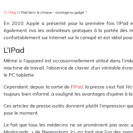
/
Blog
/ L’IPad dans la clinique – avantage ou gadget ?
En 2010, Apple a présenté pour la première fois l’IPad e
également mis les ordinateurs pratiques à la portée des ma
confortablement sur Internet sur le canapé et est idéal pour
L’IPad
Même si l’appareil est occasionnellement utilisé dans l’in
machine de travail, l’absence de clavier, d’un véritable écr
le PC tablette.
Cependant, depuis la sortie de l’
IPad
, la presse s’est fait l’
toujours bien informé, a souligné les avantages d’opérer à 
Ces articles de presse isolés donnent plutôt l’impression que 
pour le moment.
Le fait que tous les médecins ne se promènent pas avec un
Miséricorde » de Regensburg. Ici, en tant que l’un des prem